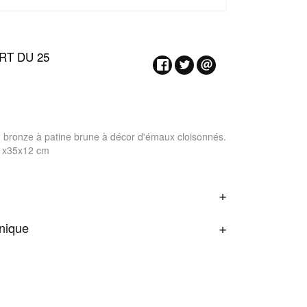
RT DU 25
n bronze à patine brune à décor d'émaux cloisonnés.
41x35x12 cm
onique