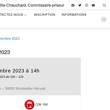
illie-Chauchard, Commissaire-priseur
Se
TACTEZ-NOUS
INSCRIPTION
INFORMATIONS
Men
novembre 2023
 2023
mbre 2023 à 14h
2023 de 10h – 12h
r – 34000 Montpellier-Hérault
CGV P
df