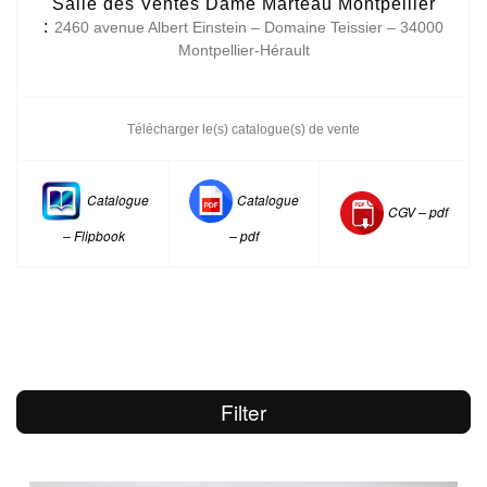
Salle des Ventes Dame Marteau Montpellier
:
2460 avenue Albert Einstein – Domaine Teissier – 34000
Montpellier-Hérault
Télécharger le(s) catalogue(s) de vente
Catalogue
Catalogue
CGV –
pdf
– Flipbook
– pdf
Filter