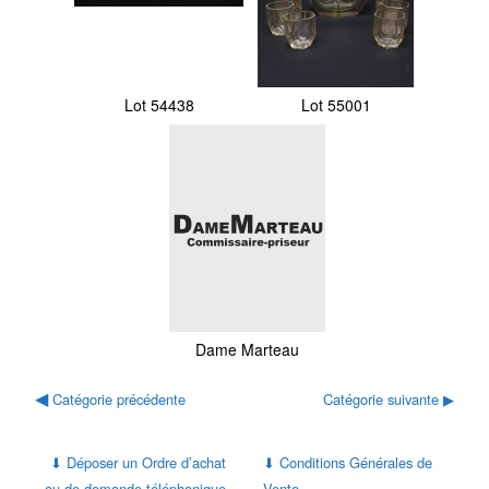
Lot 54438
Lot 55001
Dame Marteau
◀
Catégorie précédente
Catégorie suivante
▶
Déposer un Ordre d’achat
Conditions Générales de
⬇
⬇
ou de demande téléphonique
Vente