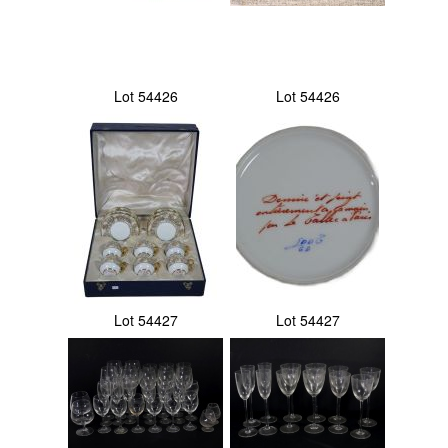
Lot 54426
Lot 54426
Lot 54427
Lot 54427