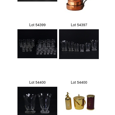
Lot 54399
Lot 54397
Lot 54400
Lot 54400