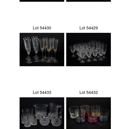
Lot 54430
Lot 54429
Lot 54433
Lot 54432