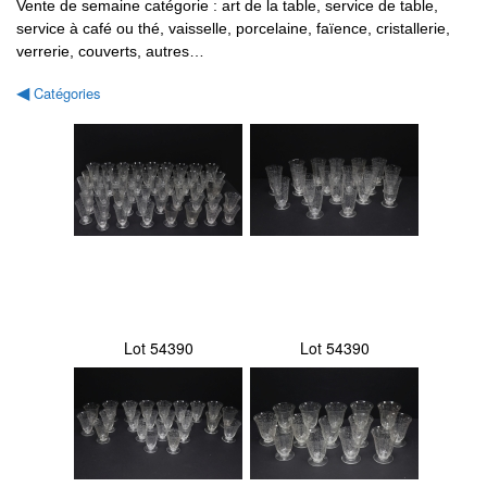
Vente de semaine catégorie : art de la table, service de table,
service à café ou thé, vaisselle, porcelaine, faïence, cristallerie,
verrerie, couverts, autres…
◀
Catégories
Lot 54390
Lot 54390