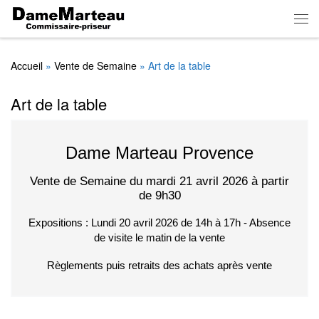
Skip to content
Men
Accueil
»
Vente de Semaine
»
Art de la table
Art de la table
Dame Marteau Provence
Vente de Semaine du mardi 21 avril 2026 à partir
de 9h30
Expositions : Lundi 20 avril 2026 de 14h à 17h - Absence
de visite le matin de la vente
Règlements puis retraits des achats après vente