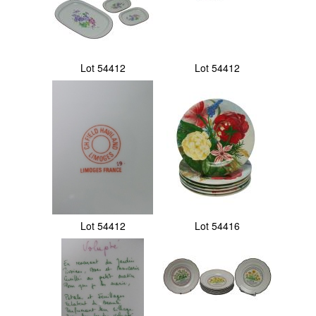
Lot 54412
Lot 54412
Lot 54412
Lot 54416