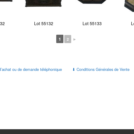
132
Lot 55132
Lot 55133
L
1
2
►
d’achat ou de demande téléphonique
Conditions Générales de Vente
⬇