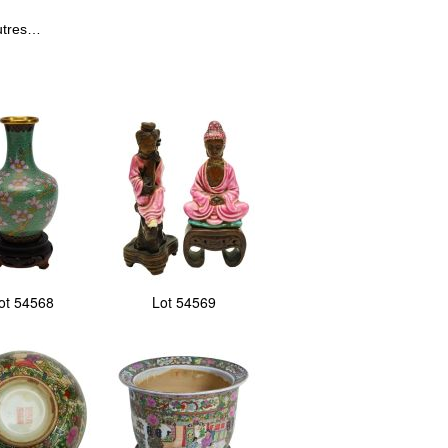
autres…
ot 54568
Lot 54569