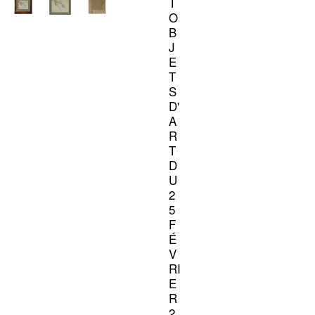
T
O
B
J
E
T
S
D'
A
R
T
D
U
2
5
F
É
V
RI
E
R
2