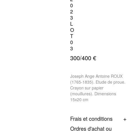
0
2
3
L
O
T
0
3
300/400 €
Joseph Ange Antoine ROUX
(1765-1835). Etude de proue.
Crayon sur papier
(mouillures). Dimensions
15x20 cm
Frais et conditions
Ordres d'achat ou