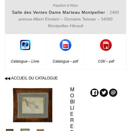
Papillon d’Alton
Salle des Ventes Dame Marteau Montpellier :
2460
avenue Albert Einstein – Domaine Teissier – 34000
Montpellier-Hérault
Catalogue – Livre
Catalogue – pdf
CGV – pdf
◀◀ ACCUEIL DU CATALOGUE
M
O
BI
LI
E
R
E