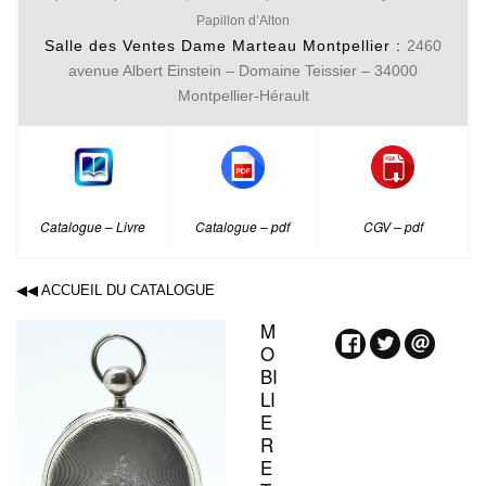
Papillon d’Alton
Salle des Ventes Dame Marteau Montpellier :
2460
avenue Albert Einstein – Domaine Teissier – 34000
Montpellier-Hérault
Catalogue – Livre
Catalogue – pdf
CGV – pdf
◀◀ ACCUEIL DU CATALOGUE
M
O
BI
LI
E
R
E