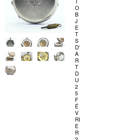
T
O
B
J
E
T
S
D'
A
R
T
D
U
2
5
F
É
V
RI
E
R
2