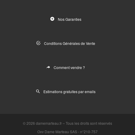
Nos Garanties
Conditions Générales de Vente
Comment vendre ?
Estimations gratuites par emails
© 2026
damemarteau.fr
–
Tous les droits sont réservés
Ovv Dame Marteau SAS -
n°210-757