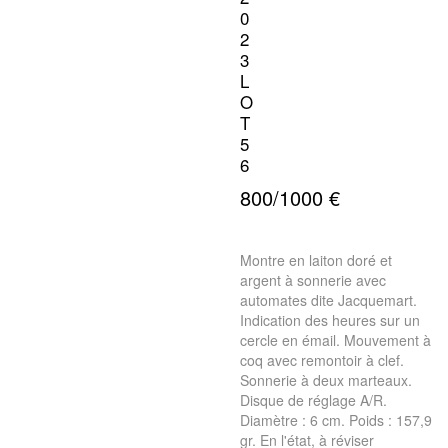
0
2
3
L
O
T
5
6
800/1000 €
Montre en laiton doré et
argent à sonnerie avec
automates dite Jacquemart.
Indication des heures sur un
cercle en émail. Mouvement à
coq avec remontoir à clef.
Sonnerie à deux marteaux.
Disque de réglage A/R.
Diamètre : 6 cm. Poids : 157,9
gr. En l'état, à réviser