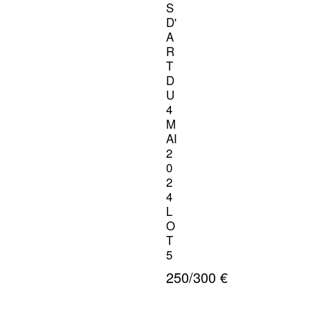
S
D'
A
R
T
D
U
4
M
AI
2
0
2
4
L
O
T
5
250/300 €