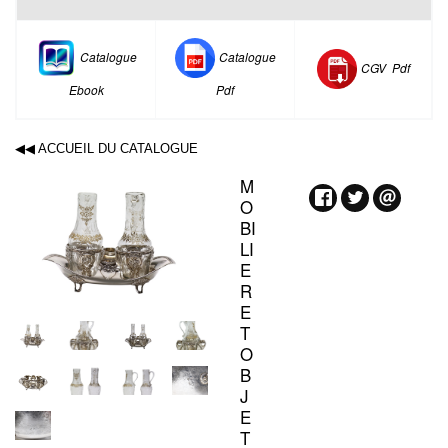
Catalogue
Catalogue
CGV P
df
Ebook
Pdf
◀◀ ACCUEIL DU CATALOGUE
M
O
BI
LI
E
R
E
T
O
B
J
E
T