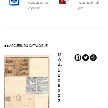
vente au format
vente au format
Flipbook
pdf
◀◀ ACCUEIL DU CATALOGUE
M
O
A-
2
2
0
6
2
0
2
1-