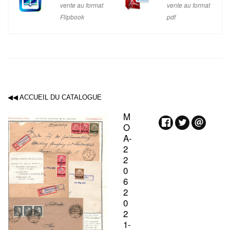
vente au format
vente au format
Flipbook
pdf
◀◀ ACCUEIL DU CATALOGUE
M
O
A-
2
2
0
6
2
0
2
1-