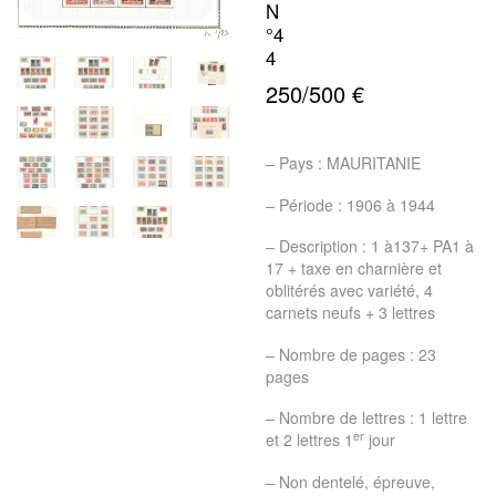
N
°4
4
250/500 €
– Pays : MAURITANIE
– Période : 1906 à 1944
– Description : 1 à137+ PA1 à
17 + taxe en charnière et
oblitérés avec variété, 4
carnets neufs + 3 lettres
– Nombre de pages : 23
pages
– Nombre de lettres : 1 lettre
er
et 2 lettres 1
jour
– Non dentelé, épreuve,