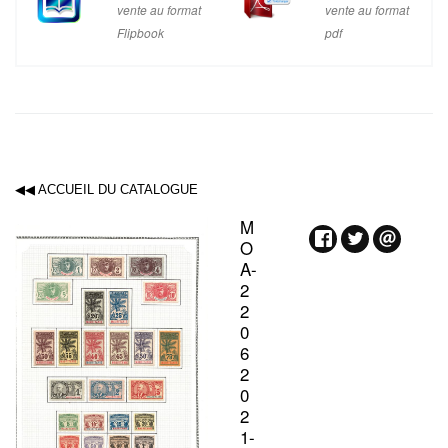
vente au format
vente au format
Flipbook
pdf
◀◀ ACCUEIL DU CATALOGUE
M
O
A-
2
2
0
6
2
0
2
1-