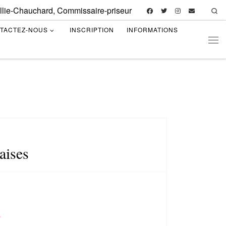
illie-Chauchard, Commissaire-priseur
Se
TACTEZ-NOUS
INSCRIPTION
INFORMATIONS
Men
aises
e