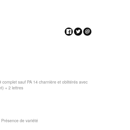
9 complet sauf PA 14 charnière et oblitérés avec
t) + 2 lettres
: Présence de variété