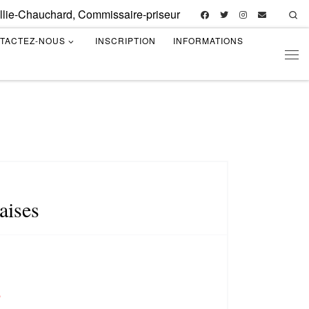
illie-Chauchard, Commissaire-priseur
Se
TACTEZ-NOUS
INSCRIPTION
INFORMATIONS
Men
aises
e