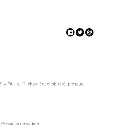
é) + PA 1 à 17, charnière et oblitéré, presque
: Présence de variété