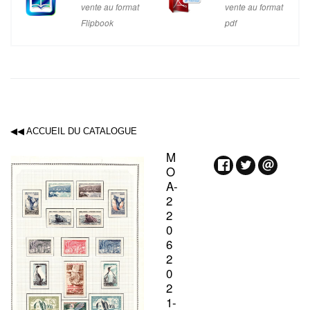
vente au format
vente au format
Flipbook
pdf
◀◀ ACCUEIL DU CATALOGUE
M
O
A-
2
2
0
6
2
0
2
1-