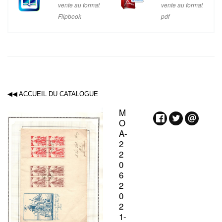
vente au format
vente au format
Flipbook
pdf
◀◀ ACCUEIL DU CATALOGUE
M
O
A-
2
2
0
6
2
0
2
1-