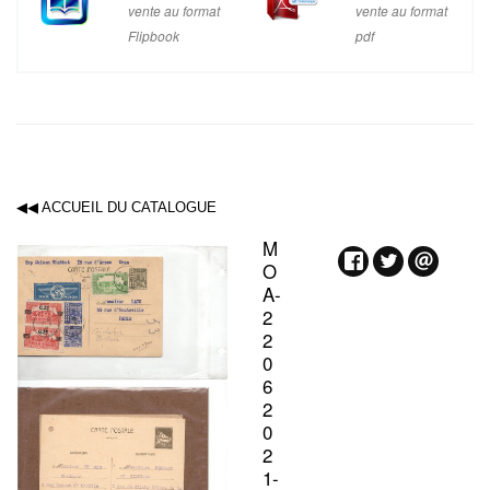
vente au format
vente au format
Flipbook
pdf
◀◀ ACCUEIL DU CATALOGUE
M
O
A-
2
2
0
6
2
0
2
1-