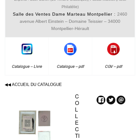
Philatélie)
Salle des Ventes Dame Marteau Montpellier :
2460
avenue Albert Einstein – Domaine Teissier – 34000
Montpellier-Hérault
Catalogue – Livre
Catalogue – pdf
CGV – pdf
◀◀ ACCUEIL DU CATALOGUE
C
O
L
L
E
C
TI