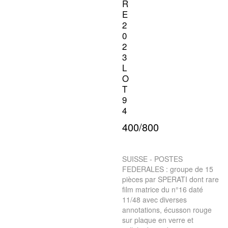
R
E
2
0
2
3
L
O
T
9
4
400/800
SUISSE - POSTES
FEDERALES : groupe de 15
pièces par SPERATI dont rare
film matrice du n°16 daté
11/48 avec diverses
annotations, écusson rouge
sur plaque en verre et