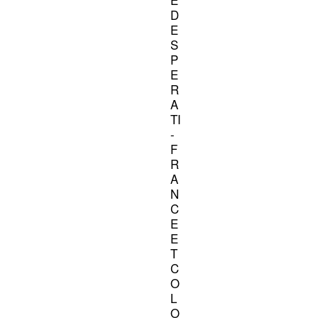
E
D
E
S
P
E
R
A
TI
-
F
R
A
N
C
E
E
T
C
O
L
O