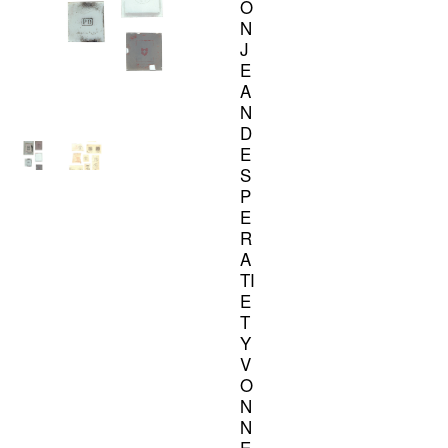
O
N
J
E
A
N
D
E
S
P
E
R
A
TI
E
T
Y
V
O
N
N