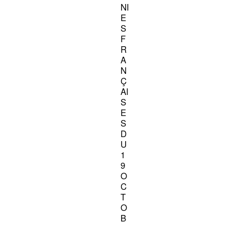
NI
E
S
F
R
A
N
Ç
AI
S
E
S
D
U
1
9
O
C
T
O
B