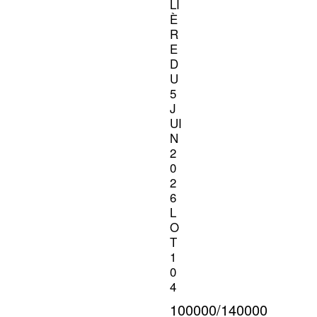
LI
È
R
E
D
U
5
J
UI
N
2
0
2
6
L
O
T
1
0
4
100000/140000