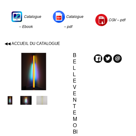
Catalogue
Catalogue
CGV –
pdf
– Ebook
– pdf
◀◀ ACCUEIL DU CATALOGUE
B
E
L
L
E
V
E
N
T
E
M
O
BI