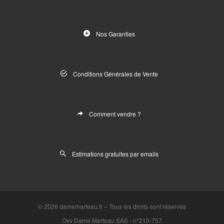
Nos Garanties
Conditions Générales de Vente
Comment vendre ?
Estimations gratuites par emails
© 2026
damemarteau.fr
–
Tous les droits sont réservés
Ovv Dame Marteau SAS -
n°210-757