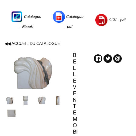
Catalogue
Catalogue
CGV –
pdf
– Ebook
– pdf
◀◀ ACCUEIL DU CATALOGUE
B
E
L
L
E
V
E
N
T
E
M
O
BI