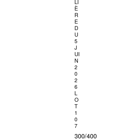
LI
È
R
E
D
U
5
J
UI
N
2
0
2
6
L
O
T
1
0
7
300/400