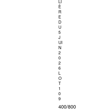
LI
È
R
E
D
U
5
J
UI
N
2
0
2
6
L
O
T
1
0
9
400/800