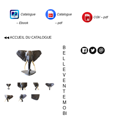
Catalogue
Catalogue
CGV –
pdf
– Ebook
– pdf
◀◀ ACCUEIL DU CATALOGUE
B
E
L
L
E
V
E
N
T
E
M
O
BI