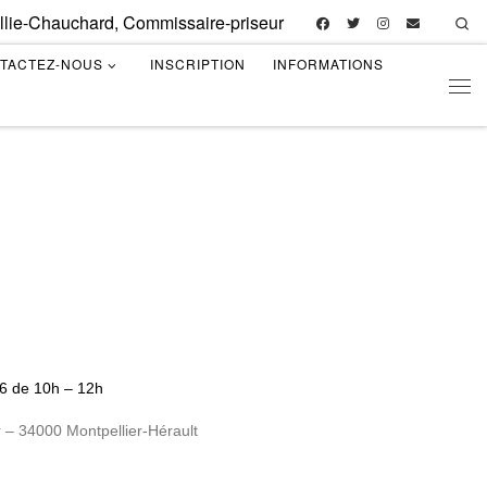
illie-Chauchard, Commissaire-priseur
Se
TACTEZ-NOUS
INSCRIPTION
INFORMATIONS
Men
26 de 10h – 12h
 – 34000 Montpellier-Hérault