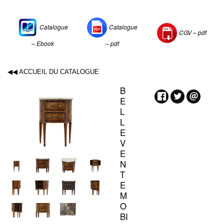
Catalogue
Catalogue
CGV –
pdf
– Ebook
– pdf
◀◀ ACCUEIL DU CATALOGUE
B
E
L
L
E
V
E
N
T
E
M
O
BI