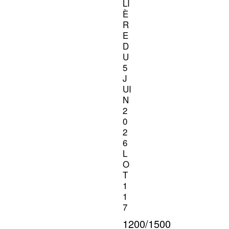
LI
È
R
E
D
U
5
J
UI
N
2
0
2
6
L
O
T
1
1
7
1200/1500