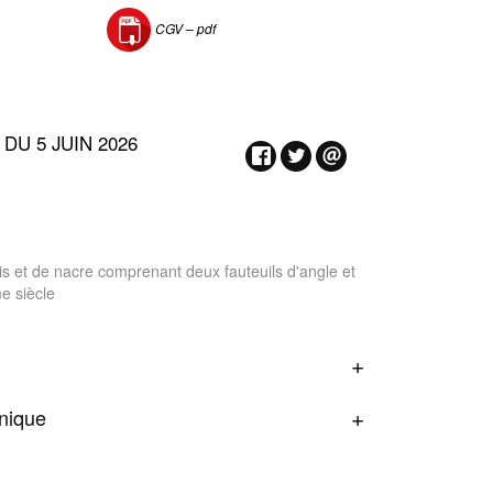
CGV –
pdf
DU 5 JUIN 2026
ois et de nacre comprenant deux fauteuils d'angle et
e siècle
onique