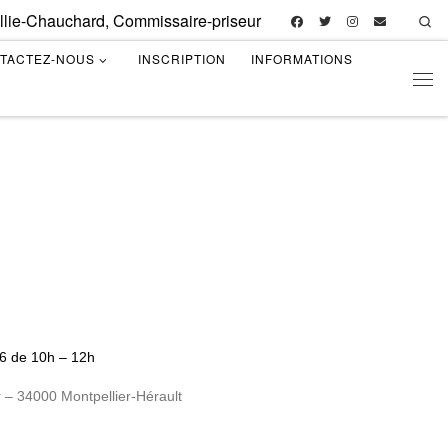
illie-Chauchard, Commissaire-priseur
Se
TACTEZ-NOUS
INSCRIPTION
INFORMATIONS
Men
26 de 10h – 12h
 – 34000 Montpellier-Hérault