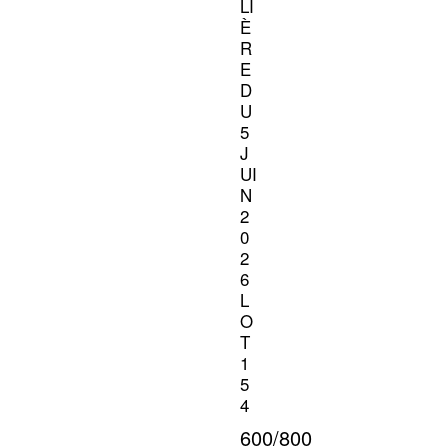
LI
È
R
E
D
U
5
J
UI
N
2
0
2
6
L
O
T
1
5
4
600/800