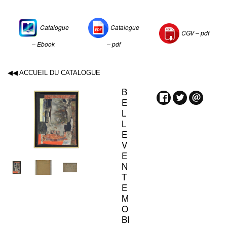
Catalogue
Catalogue
CGV –
pdf
– Ebook
– pdf
◀◀ ACCUEIL DU CATALOGUE
B
E
L
L
E
V
E
N
T
E
M
O
BI