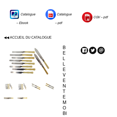
Catalogue
Catalogue
CGV –
pdf
– Ebook
– pdf
◀◀ ACCUEIL DU CATALOGUE
B
E
L
L
E
V
E
N
T
E
M
O
BI