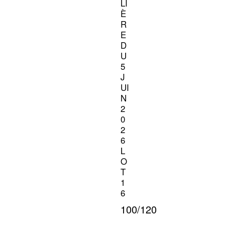
LI
È
R
E
D
U
5
J
UI
N
2
0
2
6
L
O
T
1
6
100/120