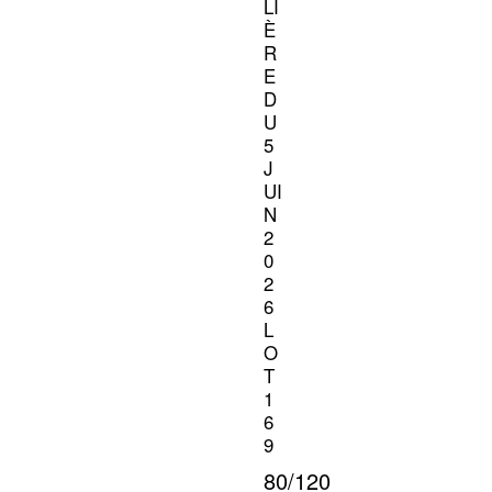
LI
È
R
E
D
U
5
J
UI
N
2
0
2
6
L
O
T
1
6
9
80/120