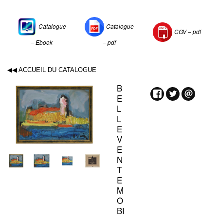
Catalogue
Catalogue
CGV –
pdf
– Ebook
– pdf
◀◀ ACCUEIL DU CATALOGUE
B
E
L
L
E
V
E
N
T
E
M
O
BI