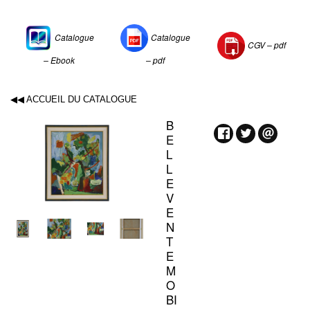
Catalogue
Catalogue
CGV –
pdf
– Ebook
– pdf
◀◀ ACCUEIL DU CATALOGUE
B
E
L
L
E
V
E
N
T
E
M
O
BI