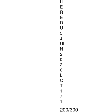
LI
È
R
E
D
U
5
J
UI
N
2
0
2
6
L
O
T
1
7
1
200/300