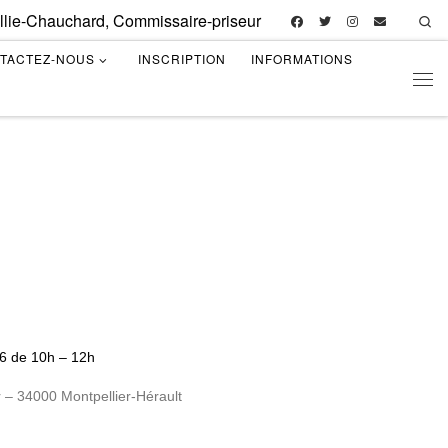
illie-Chauchard, Commissaire-priseur
Se
TACTEZ-NOUS
INSCRIPTION
INFORMATIONS
Men
26 de 10h – 12h
 – 34000 Montpellier-Hérault