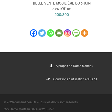
BELLE VENTE MOBILIÈRE DU 5 JUIN
2026 LOT 181
200/300
_______
A propos de Dame Marteau
Conditions d’utilisation et RGPD
© 2026
damemarteau.fr
–
Tous les droits sont réservés
Ovv Dame Marteau SAS -
n°210-757