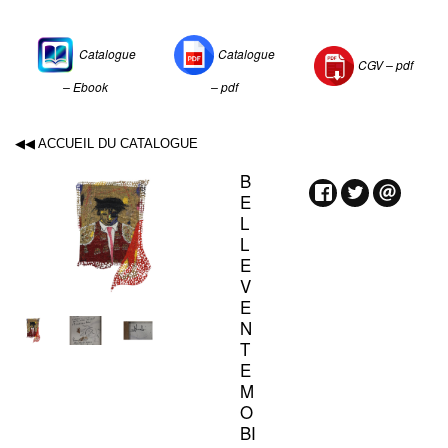
Catalogue
Catalogue
CGV –
pdf
– Ebook
– pdf
◀◀ ACCUEIL DU CATALOGUE
B
E
L
L
E
V
E
N
T
E
M
O
BI