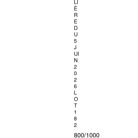
LI
È
R
E
D
U
5
J
UI
N
2
0
2
6
L
O
T
1
8
2
800/1000