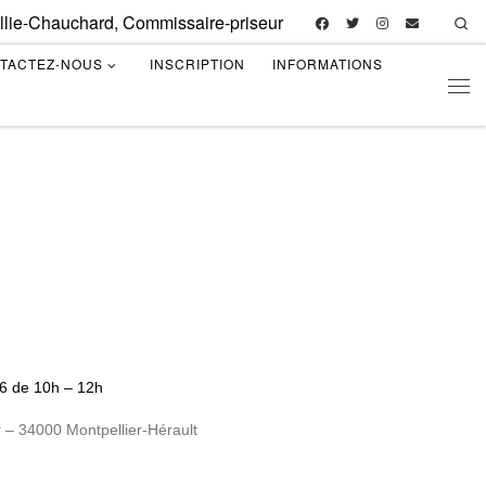
illie-Chauchard, Commissaire-priseur
Se
TACTEZ-NOUS
INSCRIPTION
INFORMATIONS
Men
26 de 10h – 12h
 – 34000 Montpellier-Hérault