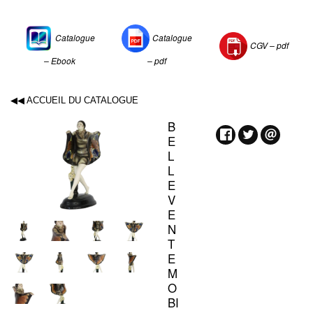
Catalogue
Catalogue
CGV –
pdf
– Ebook
– pdf
◀◀ ACCUEIL DU CATALOGUE
B
E
L
L
E
V
E
N
T
E
M
O
BI