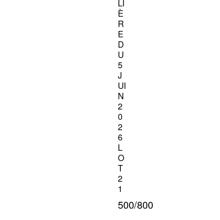
LI
È
R
E
D
U
5
J
UI
N
2
0
2
6
L
O
T
2
1
500/800