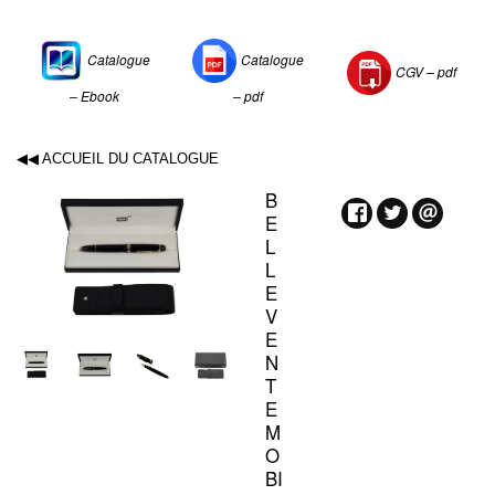
Catalogue
Catalogue
CGV –
pdf
– Ebook
– pdf
◀◀ ACCUEIL DU CATALOGUE
B
E
L
L
E
V
E
N
T
E
M
O
BI