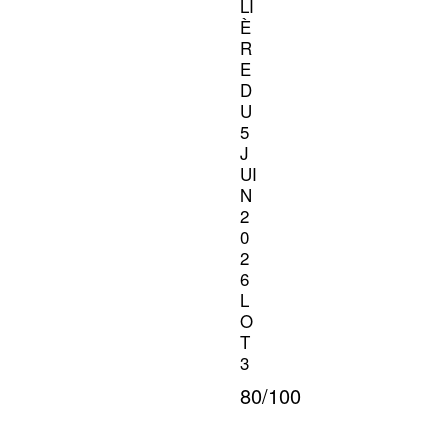
LI
È
R
E
D
U
5
J
UI
N
2
0
2
6
L
O
T
3
80/100