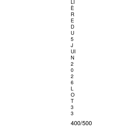
LI
È
R
E
D
U
5
J
UI
N
2
0
2
6
L
O
T
3
3
400/500