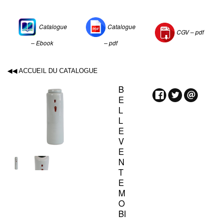
Catalogue
Catalogue
CGV –
pdf
– Ebook
– pdf
◀◀ ACCUEIL DU CATALOGUE
B
E
L
L
E
V
E
N
T
E
M
O
BI