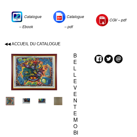
Catalogue
Catalogue
CGV –
pdf
– Ebook
– pdf
◀◀ ACCUEIL DU CATALOGUE
B
E
L
L
E
V
E
N
T
E
M
O
BI