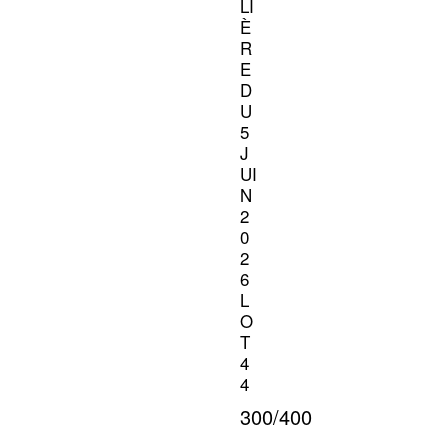
LI
È
R
E
D
U
5
J
UI
N
2
0
2
6
L
O
T
4
4
300/400