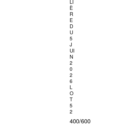
LI
È
R
E
D
U
5
J
UI
N
2
0
2
6
L
O
T
5
2
400/600