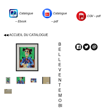
Catalogue
Catalogue
CGV –
pdf
– Ebook
– pdf
◀◀ ACCUEIL DU CATALOGUE
B
E
L
L
E
V
E
N
T
E
M
O
BI