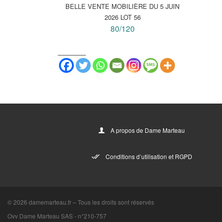
BELLE VENTE MOBILIÈRE DU 5 JUIN
2026 LOT 56
80/120
_______
A propos de Dame Marteau
Conditions d’utilisation et RGPD
© 2026
damemarteau.fr
–
Tous les droits sont réservés
Ovv Dame Marteau SAS -
n°210-757