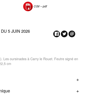
CGV –
pdf
DU 5 JUIN 2026
 Les oursinades à Carry le Rouet. Feutre signé en
x22,5 cm
onique