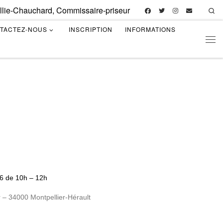
illie-Chauchard, Commissaire-priseur
Se
TACTEZ-NOUS
INSCRIPTION
INFORMATIONS
Men
26 de 10h – 12h
 – 34000 Montpellier-Hérault