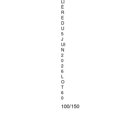
LI
È
R
E
D
U
5
J
UI
N
2
0
2
6
L
O
T
6
0
100/150