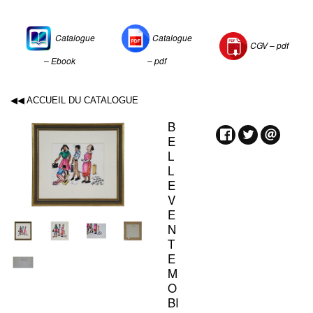
Catalogue
Catalogue
CGV –
pdf
– Ebook
– pdf
◀◀ ACCUEIL DU CATALOGUE
B
E
L
L
E
V
E
N
T
E
M
O
BI