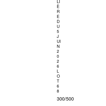
LI
È
R
E
D
U
5
J
UI
N
2
0
2
6
L
O
T
6
8
300/500