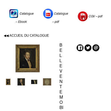
Catalogue
Catalogue
CGV –
pdf
– Ebook
– pdf
◀◀ ACCUEIL DU CATALOGUE
B
E
L
L
E
V
E
N
T
E
M
O
BI