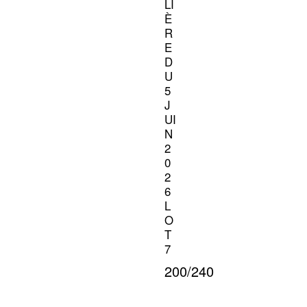
LI
È
R
E
D
U
5
J
UI
N
2
0
2
6
L
O
T
7
200/240