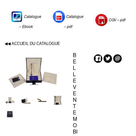
Catalogue
Catalogue
CGV –
pdf
– Ebook
– pdf
◀◀ ACCUEIL DU CATALOGUE
B
E
L
L
E
V
E
N
T
E
M
O
BI