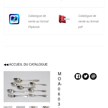
Catalogue de
Catalogue de
vente au format
vente au format
Flipbook
pdf
◀◀ ACCUEIL DU CATALOGUE
M
O
A-
0
6
0
3