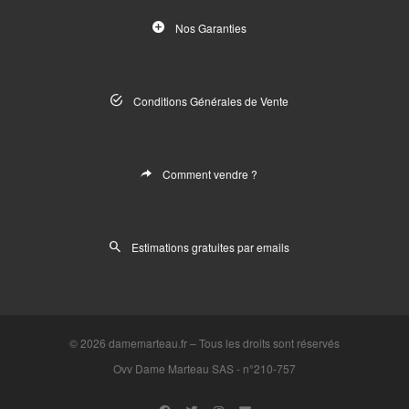
Nos Garanties
Conditions Générales de Vente
Comment vendre ?
Estimations gratuites par emails
© 2026
damemarteau.fr
–
Tous les droits sont réservés
Ovv Dame Marteau SAS -
n°210-757