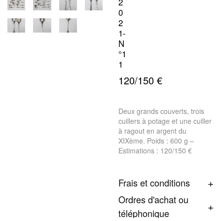
2
0
2
1-
N
°1
1
120/150 €
Deux grands couverts, trois
cuillers à potage et une cuiller
à ragout en argent du
XIXème. Poids : 600 g –
Estimations : 120/150 €
Frais et conditions
Ordres d'achat ou
téléphonique