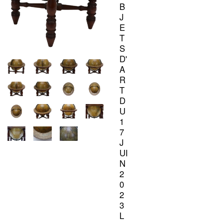
B
J
E
T
S
D'
A
R
T
D
U
1
7
J
UI
N
2
0
2
3
L