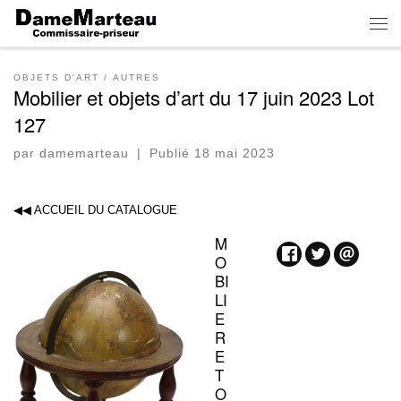
Skip to content
Men
OBJETS D'ART
AUTRES
Mobilier et objets d’art du 17 juin 2023 Lot
127
par
damemarteau
|
Publié
18 mai 2023
◀◀ ACCUEIL DU CATALOGUE
M
O
BI
LI
E
R
E
T
O