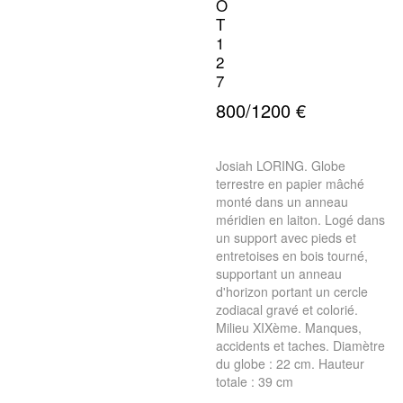
O
T
1
2
7
800/1200 €
Josiah LORING. Globe
terrestre en papier mâché
monté dans un anneau
méridien en laiton. Logé dans
un support avec pieds et
entretoises en bois tourné,
supportant un anneau
d'horizon portant un cercle
zodiacal gravé et colorié.
Milieu XIXème. Manques,
accidents et taches. Diamètre
du globe : 22 cm. Hauteur
totale : 39 cm