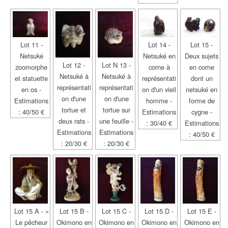
Lot 11 -
Lot 14 -
Lot 15 -
Netsuké
Netsuké en
Deux sujets
Lot 12 -
Lot N 13 -
zoomorphe
corne à
en corne
Netsuké à
Netsuké à
et statuette
représentati
dont un
représentati
représentati
en os -
on d'un vieil
netsuké en
on d'une
on d'une
Estimations
homme -
forme de
tortue et
tortue sur
: 40/50 €
Estimations
cygne -
deux rats -
une feuille -
: 30/40 €
Estimations
Estimations
Estimations
: 40/50 €
: 20/30 €
: 20/30 €
Lot 15 A - «
Lot 15 B -
Lot 15 C -
Lot 15 D -
Lot 15 E -
Le pêcheur
Okimono en
Okimono en
Okimono en
Okimono en