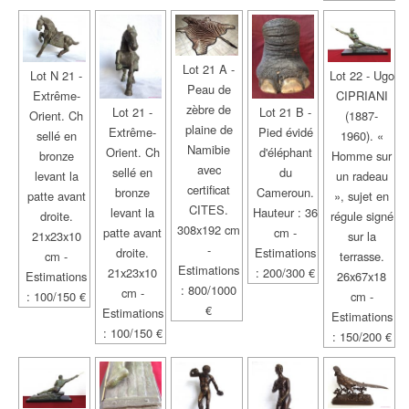
Lot 21 A -
Lot N 21 -
Lot 22 - Ugo
Peau de
Extrême-
CIPRIANI
zèbre de
Lot 21 -
Lot 21 B -
Orient. Ch
(1887-
plaine de
Extrême-
Pied évidé
sellé en
1960). «
Namibie
Orient. Ch
d'éléphant
bronze
Homme sur
avec
sellé en
du
levant la
un radeau
certificat
bronze
Cameroun.
patte avant
», sujet en
CITES.
levant la
Hauteur : 36
droite.
régule signé
308x192 cm
patte avant
cm -
21x23x10
sur la
-
droite.
Estimations
cm -
terrasse.
Estimations
21x23x10
: 200/300 €
Estimations
26x67x18
: 800/1000
cm -
: 100/150 €
cm -
€
Estimations
Estimations
: 100/150 €
: 150/200 €