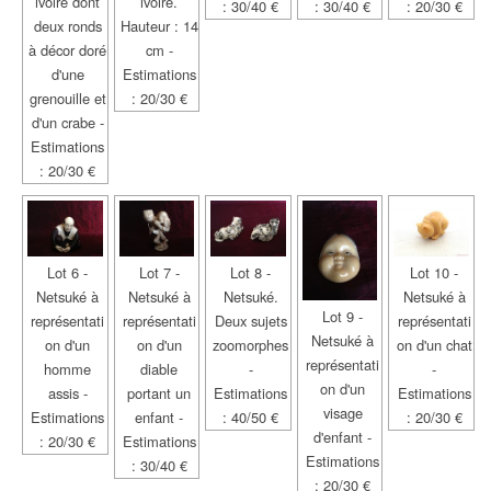
ivoire dont
ivoire.
: 30/40 €
: 30/40 €
: 20/30 €
deux ronds
Hauteur : 14
à décor doré
cm -
d'une
Estimations
grenouille et
: 20/30 €
d'un crabe -
Estimations
: 20/30 €
Lot 6 -
Lot 7 -
Lot 8 -
Lot 10 -
Netsuké à
Netsuké à
Netsuké.
Netsuké à
Lot 9 -
représentati
représentati
Deux sujets
représentati
Netsuké à
on d'un
on d'un
zoomorphes
on d'un chat
représentati
homme
diable
-
-
on d'un
assis -
portant un
Estimations
Estimations
visage
Estimations
enfant -
: 40/50 €
: 20/30 €
d'enfant -
: 20/30 €
Estimations
Estimations
: 30/40 €
: 20/30 €