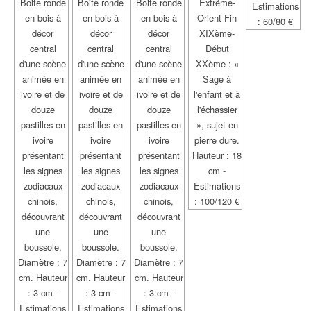
Boite ronde
Boite ronde
Boite ronde
Extrême-
Estimations
en bois à
en bois à
en bois à
Orient Fin
: 60/80 €
décor
décor
décor
XIXème-
central
central
central
Début
d'une scène
d'une scène
d'une scène
XXème : «
animée en
animée en
animée en
Sage à
ivoire et de
ivoire et de
ivoire et de
l'enfant et à
douze
douze
douze
l'échassier
pastilles en
pastilles en
pastilles en
», sujet en
ivoire
ivoire
ivoire
pierre dure.
présentant
présentant
présentant
Hauteur : 18
les signes
les signes
les signes
cm -
zodiacaux
zodiacaux
zodiacaux
Estimations
chinois,
chinois,
chinois,
: 100/120 €
découvrant
découvrant
découvrant
une
une
une
boussole.
boussole.
boussole.
Diamètre : 7
Diamètre : 7
Diamètre : 7
cm. Hauteur
cm. Hauteur
cm. Hauteur
: 3 cm -
: 3 cm -
: 3 cm -
Estimations
Estimations
Estimations