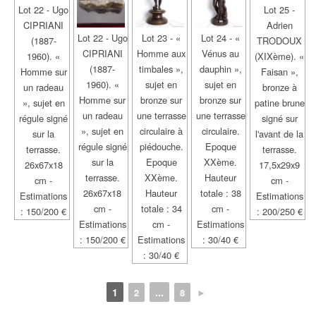
Lot 22 - Ugo
Lot 25 -
CIPRIANI
Adrien
Lot 22 - Ugo
Lot 23 - «
Lot 24 - «
(1887-
TRODOUX
CIPRIANI
Homme aux
Vénus au
1960). «
(XIXème). «
(1887-
timbales »,
dauphin »,
Homme sur
Faisan »,
1960). «
sujet en
sujet en
un radeau
bronze à
Homme sur
bronze sur
bronze sur
», sujet en
patine brune
un radeau
une terrasse
une terrasse
régule signé
signé sur
», sujet en
circulaire à
circulaire.
sur la
l'avant de la
régule signé
piédouche.
Epoque
terrasse.
terrasse.
sur la
Epoque
XXème.
26x67x18
17,5x29x9
terrasse.
XXème.
Hauteur
cm -
cm -
26x67x18
Hauteur
totale : 38
Estimations
Estimations
cm -
totale : 34
cm -
: 150/200 €
: 200/250 €
Estimations
cm -
Estimations
: 150/200 €
Estimations
: 30/40 €
: 30/40 €
1
...
2
8
►