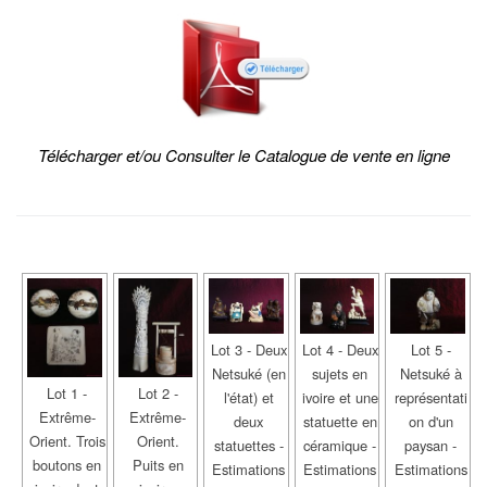
Télécharger et/ou Consulter le Catalogue de vente en ligne
Lot 3 - Deux
Lot 4 - Deux
Lot 5 -
Netsuké (en
sujets en
Netsuké à
Lot 1 -
Lot 2 -
l'état) et
ivoire et une
représentati
Extrême-
Extrême-
deux
statuette en
on d'un
Orient. Trois
Orient.
statuettes -
céramique -
paysan -
boutons en
Puits en
Estimations
Estimations
Estimations