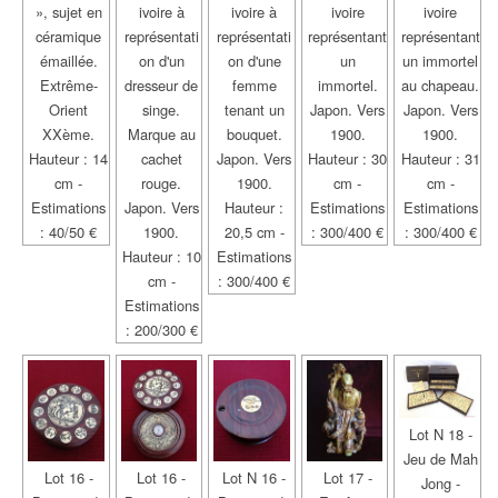
», sujet en
ivoire à
ivoire à
ivoire
ivoire
céramique
représentati
représentati
représentant
représentant
émaillée.
on d'un
on d'une
un
un immortel
Extrême-
dresseur de
femme
immortel.
au chapeau.
Orient
singe.
tenant un
Japon. Vers
Japon. Vers
XXème.
Marque au
bouquet.
1900.
1900.
Hauteur : 14
cachet
Japon. Vers
Hauteur : 30
Hauteur : 31
cm -
rouge.
1900.
cm -
cm -
Estimations
Japon. Vers
Hauteur :
Estimations
Estimations
: 40/50 €
1900.
20,5 cm -
: 300/400 €
: 300/400 €
Hauteur : 10
Estimations
cm -
: 300/400 €
Estimations
: 200/300 €
Lot N 18 -
Jeu de Mah
Lot 16 -
Lot 16 -
Lot N 16 -
Lot 17 -
Jong -