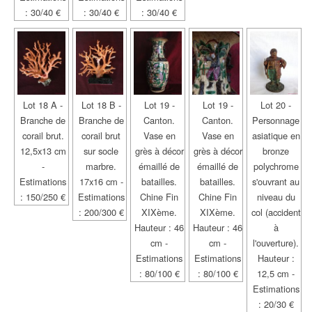
: 30/40 €
: 30/40 €
: 30/40 €
Lot 18 A -
Lot 18 B -
Lot 19 -
Lot 19 -
Lot 20 -
Branche de
Branche de
Canton.
Canton.
Personnage
corail brut.
corail brut
Vase en
Vase en
asiatique en
12,5x13 cm
sur socle
grès à décor
grès à décor
bronze
-
marbre.
émaillé de
émaillé de
polychrome
Estimations
17x16 cm -
batailles.
batailles.
s'ouvrant au
: 150/250 €
Estimations
Chine Fin
Chine Fin
niveau du
: 200/300 €
XIXème.
XIXème.
col (accident
Hauteur : 46
Hauteur : 46
à
cm -
cm -
l'ouverture).
Estimations
Estimations
Hauteur :
: 80/100 €
: 80/100 €
12,5 cm -
Estimations
: 20/30 €