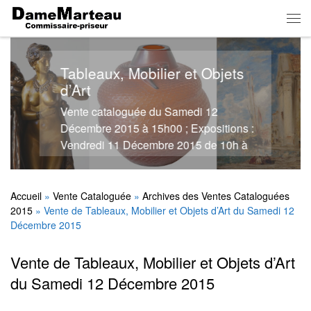
Skip to content
Men
Tableaux, Mobilier et Objets
d’Art
Vente cataloguée du Samedi 12
Décembre 2015 à 15h00 ; Expositions :
Vendredi 11 Décembre 2015 de 10h à
12h - 14h à 18h et le matin de la vente
de 10h à 12h - Salle des Ventes Dame
Marteau
Accueil
»
Vente Cataloguée
»
Archives des Ventes Cataloguées
2015
»
Vente de Tableaux, Mobilier et Objets d’Art du Samedi 12
Décembre 2015
Vente de Tableaux, Mobilier et Objets d’Art
du Samedi 12 Décembre 2015