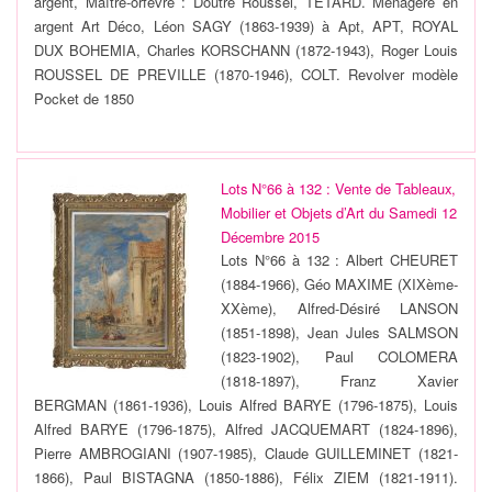
argent, Maître-orfèvre : Doutre Roussel, TETARD. Ménagère en
argent Art Déco, Léon SAGY (1863-1939) à Apt, APT, ROYAL
DUX BOHEMIA, Charles KORSCHANN (1872-1943), Roger Louis
ROUSSEL DE PREVILLE (1870-1946), COLT. Revolver modèle
Pocket de 1850
Lots N°66 à 132 : Vente de Tableaux,
Mobilier et Objets d’Art du Samedi 12
Décembre 2015
Lots N°66 à 132 : Albert CHEURET
(1884-1966), Géo MAXIME (XIXème-
XXème), Alfred-Désiré LANSON
(1851-1898), Jean Jules SALMSON
(1823-1902), Paul COLOMERA
(1818-1897), Franz Xavier
BERGMAN (1861-1936), Louis Alfred BARYE (1796-1875), Louis
Alfred BARYE (1796-1875), Alfred JACQUEMART (1824-1896),
Pierre AMBROGIANI (1907-1985), Claude GUILLEMINET (1821-
1866), Paul BISTAGNA (1850-1886), Félix ZIEM (1821-1911).