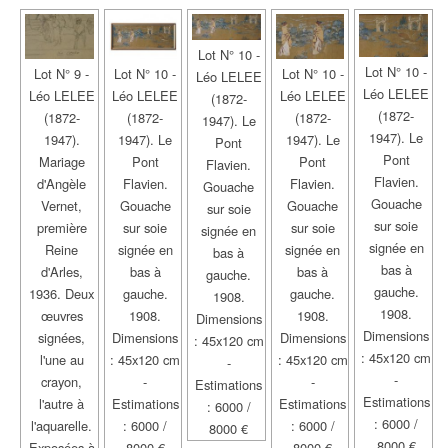
Lot N° 10 -
Lot N° 10 -
Lot N° 9 -
Lot N° 10 -
Lot N° 10 -
Léo LELEE
Léo LELEE
Léo LELEE
Léo LELEE
Léo LELEE
(1872-
(1872-
(1872-
(1872-
(1872-
1947). Le
1947). Le
1947).
1947). Le
1947). Le
Pont
Pont
Mariage
Pont
Pont
Flavien.
Flavien.
d'Angèle
Flavien.
Flavien.
Gouache
Gouache
Vernet,
Gouache
Gouache
sur soie
sur soie
première
sur soie
sur soie
signée en
signée en
Reine
signée en
signée en
bas à
bas à
d'Arles,
bas à
bas à
gauche.
gauche.
1936. Deux
gauche.
gauche.
1908.
1908.
œuvres
1908.
1908.
Dimensions
Dimensions
signées,
Dimensions
Dimensions
: 45x120 cm
: 45x120 cm
l'une au
: 45x120 cm
: 45x120 cm
-
-
crayon,
-
-
Estimations
Estimations
l'autre à
Estimations
Estimations
: 6000 /
: 6000 /
l'aquarelle.
: 6000 /
: 6000 /
8000 €
8000 €
Exposées à
8000 €
8000 €