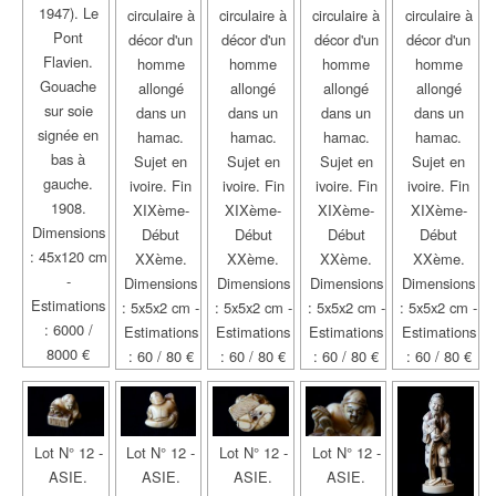
1947). Le
circulaire à
circulaire à
circulaire à
circulaire à
Pont
décor d'un
décor d'un
décor d'un
décor d'un
Flavien.
homme
homme
homme
homme
Gouache
allongé
allongé
allongé
allongé
sur soie
dans un
dans un
dans un
dans un
signée en
hamac.
hamac.
hamac.
hamac.
bas à
Sujet en
Sujet en
Sujet en
Sujet en
gauche.
ivoire. Fin
ivoire. Fin
ivoire. Fin
ivoire. Fin
1908.
XIXème-
XIXème-
XIXème-
XIXème-
Dimensions
Début
Début
Début
Début
: 45x120 cm
XXème.
XXème.
XXème.
XXème.
-
Dimensions
Dimensions
Dimensions
Dimensions
Estimations
: 5x5x2 cm -
: 5x5x2 cm -
: 5x5x2 cm -
: 5x5x2 cm -
: 6000 /
Estimations
Estimations
Estimations
Estimations
8000 €
: 60 / 80 €
: 60 / 80 €
: 60 / 80 €
: 60 / 80 €
Lot N° 12 -
Lot N° 12 -
Lot N° 12 -
Lot N° 12 -
ASIE.
ASIE.
ASIE.
ASIE.