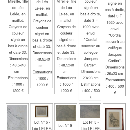
Mireille, fille
Mireille, fille
couleur
de Léo
signé en
de Léo
de Léo
signé en
Lelée, en
bas à droite,
Lelée, en
Lelée, en
bas à droite,
maillot.
daté 3 F
maillot.
maillot.
daté 3 F
Crayons de
1920 avec
Crayons de
Crayons de
1920 avec
couleur
envoi
couleur
couleur
envoi
signé en
"Cordial
signé en
signé en
"Cordial
bas à droite
souvenir au
bas à droite
bas à droite
souvenir au
et daté 33.
collègue
et daté 33.
et daté 33.
collègue
Dimensions
Jacques
Dimensions
Dimensions
Jacques
: 48,5x40
Cartier".
: 48,5x40
: 48,5x40
Cartier".
cm -
Dimensions
cm -
cm -
Dimensions
Estimations
: 29x23 cm -
Estimations
Estimations
: 29x23 cm -
: 1000 /
Estimations
: 1000 /
: 1000 /
Estimations
1200 €
: 400 / 500
1200 €
1200 €
: 400 / 500
€
€
Lot N° 5 -
Lot N° 5 -
Lot N° 5 -
Léo LELEE.
Léo LELEE.