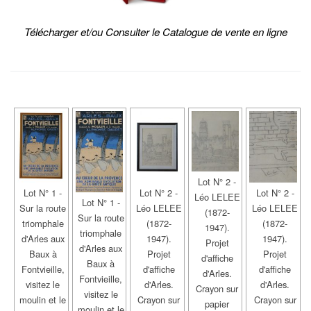
Télécharger et/ou Consulter le Catalogue de vente en ligne
Lot N° 2 -
Lot N° 1 -
Lot N° 2 -
Lot N° 2 -
Léo LELEE
Lot N° 1 -
Sur la route
Léo LELEE
Léo LELEE
(1872-
Sur la route
triomphale
(1872-
(1872-
1947).
triomphale
d'Arles aux
1947).
1947).
Projet
d'Arles aux
Baux à
Projet
Projet
d'affiche
Baux à
Fontvieille,
d'affiche
d'affiche
d'Arles.
Fontvieille,
visitez le
d'Arles.
d'Arles.
Crayon sur
visitez le
moulin et le
Crayon sur
Crayon sur
papier
moulin et le