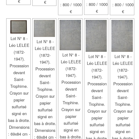
€
€
: 800 / 1000
: 800 / 1000
: 800 / 1000
€
€
€
Lot N° 8 -
Lot N° 8 -
Léo LELEE
Léo LELEE
(1872-
Lot N° 8 -
(1872-
Lot N° 8 -
Lot N° 8 -
1947).
Léo LELEE
1947).
Léo LELEE
Léo LELEE
Procession
(1872-
Procession
(1872-
(1872-
devant
1947).
devant
1947).
1947).
Saint-
Procession
Saint-
Procession
Procession
Trophime.
devant
Trophine.
devant
devant
Crayon sur
Saint-
Crayon sur
Saint-
Saint-
papier
Trophine.
papier
Trophine.
Trophine.
sulfurisé
Crayon sur
sulfurisé
Crayon sur
Crayon sur
signé en
papier
signé en
papier
papier
bas à droite.
sulfurisé
bas à droite.
sulfurisé
sulfurisé
Dimensions
signé en
Dimensions
signé en
signé en
: 69x84 cm -
bas à droite.
: 69x84 cm -
bas à droite.
bas à droite.