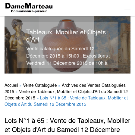
Skip to content
Men
Tableaux, Mobilier et Objets
d’Art
Vente cataloguée du Samedi 12
Décembre 2015 à 15h00 ; Expositions :
Vendredi 11 Décembre 2015 de 10h à
12h - 14h à 18h et le matin de la vente
de 10h à 12h - Salle des Ventes Dame
Marteau
Accueil
»
Vente Cataloguée
»
Archives des Ventes Cataloguées
2015
»
Vente de Tableaux, Mobilier et Objets d’Art du Samedi 12
Décembre 2015
»
Lots N°1 à 65 : Vente de Tableaux, Mobilier et
Objets d’Art du Samedi 12 Décembre 2015
Lots N°1 à 65 : Vente de Tableaux, Mobilier
et Objets d’Art du Samedi 12 Décembre