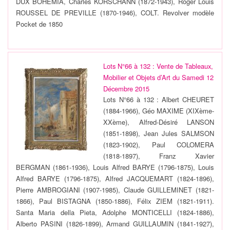
DUX BOHEMIA, Charles KORSCHANN (1872-1943), Roger Louis
ROUSSEL DE PREVILLE (1870-1946), COLT. Revolver modèle
Pocket de 1850
Lots N°66 à 132 : Vente de Tableaux,
Mobilier et Objets d’Art du Samedi 12
Décembre 2015
Lots N°66 à 132 : Albert CHEURET
(1884-1966), Géo MAXIME (XIXème-
XXème), Alfred-Désiré LANSON
(1851-1898), Jean Jules SALMSON
(1823-1902), Paul COLOMERA
(1818-1897), Franz Xavier
BERGMAN (1861-1936), Louis Alfred BARYE (1796-1875), Louis
Alfred BARYE (1796-1875), Alfred JACQUEMART (1824-1896),
Pierre AMBROGIANI (1907-1985), Claude GUILLEMINET (1821-
1866), Paul BISTAGNA (1850-1886), Félix ZIEM (1821-1911).
Santa Maria della Pieta, Adolphe MONTICELLI (1824-1886),
Alberto PASINI (1826-1899), Armand GUILLAUMIN (1841-1927),