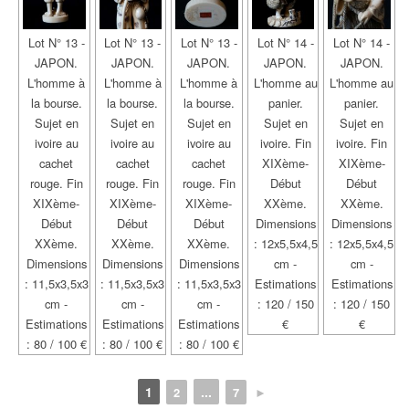
Lot N° 13 -
Lot N° 13 -
Lot N° 13 -
Lot N° 14 -
Lot N° 14 -
JAPON.
JAPON.
JAPON.
JAPON.
JAPON.
L'homme à
L'homme à
L'homme à
L'homme au
L'homme au
la bourse.
la bourse.
la bourse.
panier.
panier.
Sujet en
Sujet en
Sujet en
Sujet en
Sujet en
ivoire au
ivoire au
ivoire au
ivoire. Fin
ivoire. Fin
cachet
cachet
cachet
XIXème-
XIXème-
rouge. Fin
rouge. Fin
rouge. Fin
Début
Début
XIXème-
XIXème-
XIXème-
XXème.
XXème.
Début
Début
Début
Dimensions
Dimensions
XXème.
XXème.
XXème.
: 12x5,5x4,5
: 12x5,5x4,5
Dimensions
Dimensions
Dimensions
cm -
cm -
: 11,5x3,5x3
: 11,5x3,5x3
: 11,5x3,5x3
Estimations
Estimations
cm -
cm -
cm -
: 120 / 150
: 120 / 150
Estimations
Estimations
Estimations
€
€
: 80 / 100 €
: 80 / 100 €
: 80 / 100 €
1
...
2
7
►