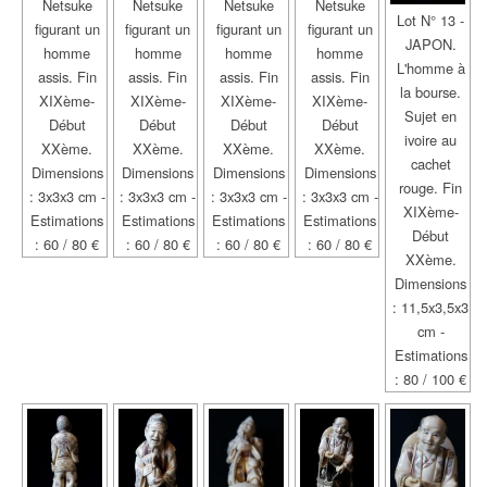
Netsuke
Netsuke
Netsuke
Netsuke
Lot N° 13 -
figurant un
figurant un
figurant un
figurant un
JAPON.
homme
homme
homme
homme
L'homme à
assis. Fin
assis. Fin
assis. Fin
assis. Fin
la bourse.
XIXème-
XIXème-
XIXème-
XIXème-
Sujet en
Début
Début
Début
Début
ivoire au
XXème.
XXème.
XXème.
XXème.
cachet
Dimensions
Dimensions
Dimensions
Dimensions
rouge. Fin
: 3x3x3 cm -
: 3x3x3 cm -
: 3x3x3 cm -
: 3x3x3 cm -
XIXème-
Estimations
Estimations
Estimations
Estimations
Début
: 60 / 80 €
: 60 / 80 €
: 60 / 80 €
: 60 / 80 €
XXème.
Dimensions
: 11,5x3,5x3
cm -
Estimations
: 80 / 100 €