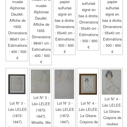
musée
papier
papier
sulfurisé
musée
Alphonse
sulfurisé
sulfurisé
signé en
Alphonse
Daudet.
signé en
signé en
bas à droite.
Daudet.
Affiche de
bas à droite.
bas à droite.
Dimensions
Affiche de
1935.
Dimensions
Dimensions
: 55x40 cm -
1935.
Dimensions
: 55x40 cm -
: 55x40 cm -
Estimations
Dimensions
: 98x61 cm -
Estimations
Estimations
: 500 / 600
: 98x61 cm -
Estimations
: 500 / 600
: 500 / 600
€
Estimations
: 400 / 500
€
€
: 400 / 500
€
€
Lot N° 3 -
Lot N° 4 -
Lot N° 3 -
Lot N° 3 -
Lot N° 4 -
Léo LELEE
Léo LELEE.
Léo LELEE
Léo LELEE
Léo LELEE.
(1872-
La Gitane.
(1872-
(1872-
La Gitane.
1947).
Crayons de
1947).
1947).
Crayons de
Mireille, fille
couleur