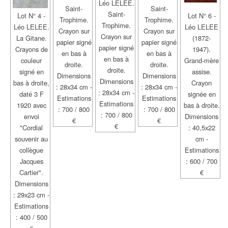
Léo LELEE.
Saint-
Saint-
Saint-
Lot N° 4 -
Lot N° 6 -
Trophime.
Trophime.
Trophime.
Léo LELEE.
Léo LELEE
Crayon sur
Crayon sur
Crayon sur
La Gitane.
(1872-
papier signé
papier signé
papier signé
Crayons de
1947).
en bas à
en bas à
en bas à
couleur
Grand-mère
droite.
droite.
droite.
signé en
assise.
Dimensions
Dimensions
Dimensions
bas à droite,
Crayon
: 28x34 cm -
: 28x34 cm -
: 28x34 cm -
daté 3 F
signée en
Estimations
Estimations
Estimations
1920 avec
bas à droite.
: 700 / 800
: 700 / 800
: 700 / 800
envoi
Dimensions
€
€
€
"Cordial
: 40,5x22
souvenir au
cm -
collègue
Estimations
Jacques
: 600 / 700
Cartier".
€
Dimensions
: 29x23 cm -
Estimations
: 400 / 500